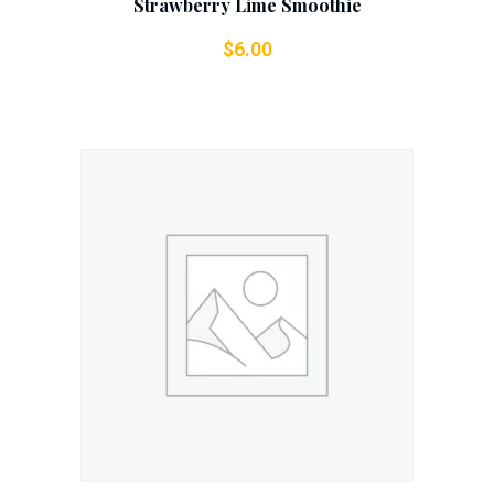
Strawberry Lime Smoothie
$
6.00
Add To Cart