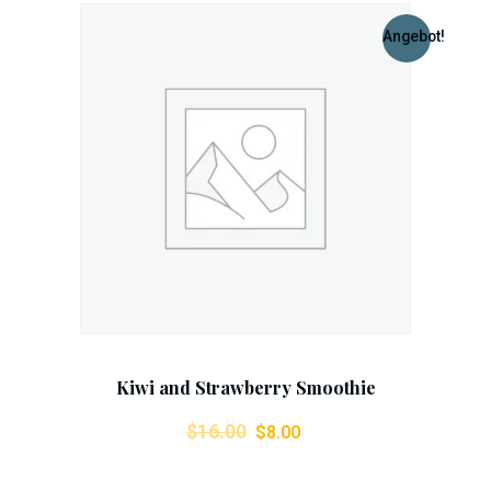
Angebot!
Add To Cart
Kiwi and Strawberry Smoothie
Ursprünglicher
Aktueller
$
16.00
$
8.00
Preis
Preis