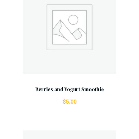
Add To Cart
Berries and Yogurt Smoothie
$
5.00