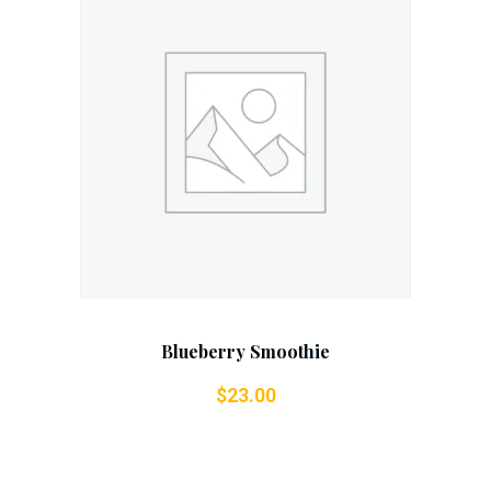
Add To Cart
Blueberry Smoothie
$
23.00