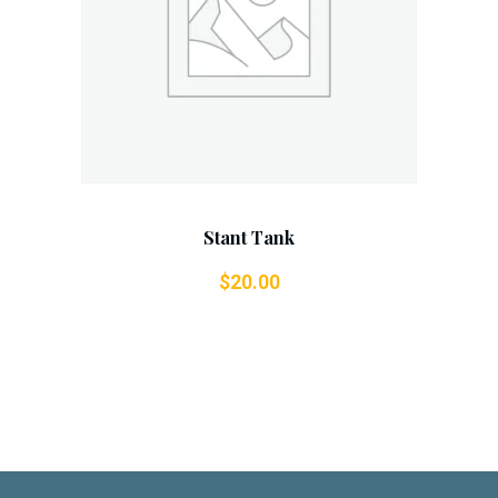
Add To Cart
Stant Tank
$
20.00