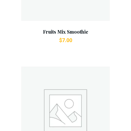
Fruits Mix Smoothie
$
7.00
Add To Cart