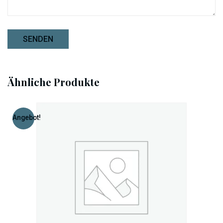
Ähnliche Produkte
Angebot!
Add To Cart