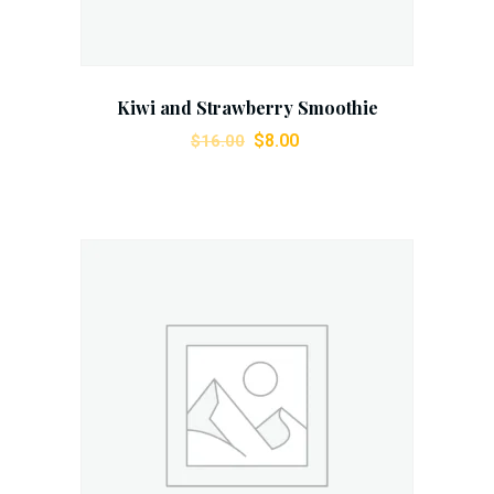
Kiwi and Strawberry Smoothie
Ursprünglicher
Aktueller
$
8.00
$
16.00
Preis
Preis
war:
ist:
$16.00
$8.00.
Add To Cart