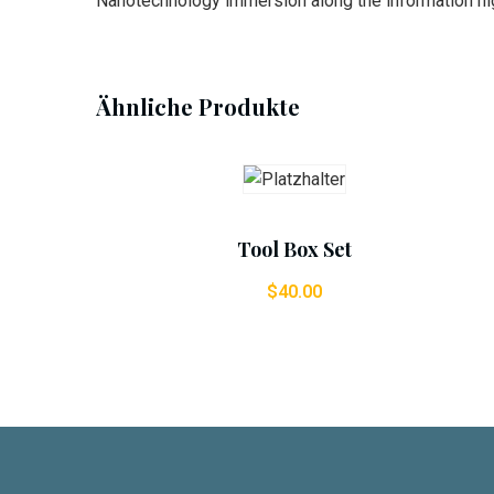
Nanotechnology immersion along the information hig
Ähnliche Produkte
Add To Cart
Tool Box Set
$
40.00