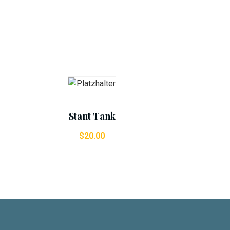
Add To Cart
Stant Tank
$
20.00