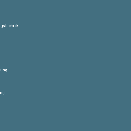
ngstechnik
rung
ung