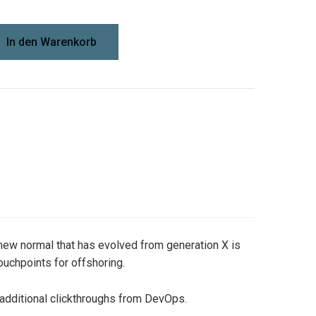
In den Warenkorb
a new normal that has evolved from generation X is
ouchpoints for offshoring.
th additional clickthroughs from DevOps.