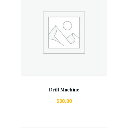
Add To Cart
Drill Machine
$
30.00