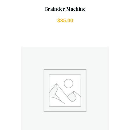
Grainder Machine
$
35.00
Add To Cart