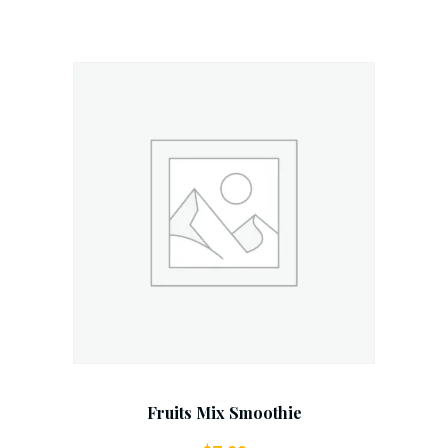
Add To Cart
Fruits Mix Smoothie