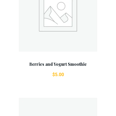
Add To Cart
Berries and Yogurt Smoothie
$
5.00