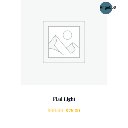
Angebot!
Add To Cart
Flad Light
Ursprünglicher
Aktueller
$
30.00
$
25.00
Preis
Preis
war:
ist: