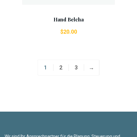
Hand Belcha
$
20.00
1
2
3
→
Wir sind Ihr Ansprechpartner für die Planung, Steuerung und