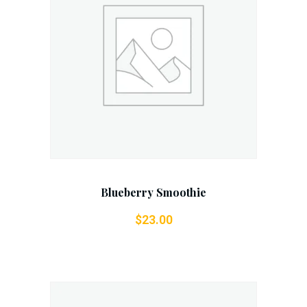
Add To Cart
Blueberry Smoothie
$
23.00