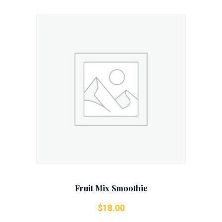
$30.00
$25.00.
Add To Cart
Fruit Mix Smoothie
$
18.00