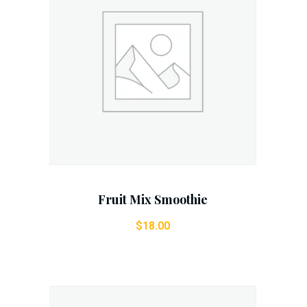
Add To Cart
Fruit Mix Smoothie
$
18.00