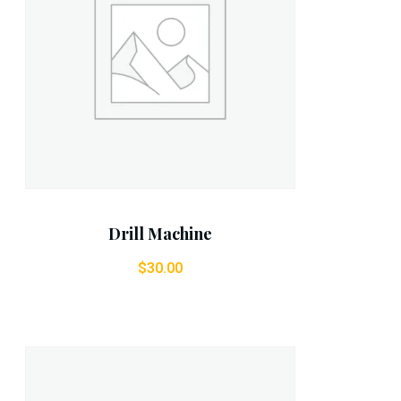
Add To Cart
Drill Machine
$
30.00