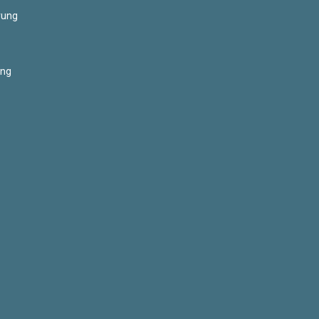
rung
ung