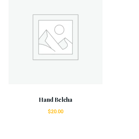
Add To Cart
Hand Belcha
$
20.00