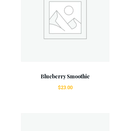
Add To Cart
Blueberry Smoothie
$
23.00
!