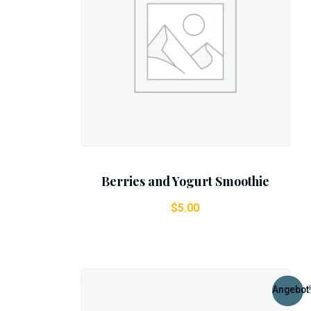
Add To Cart
Berries and Yogurt Smoothie
$
5.00
Angebot