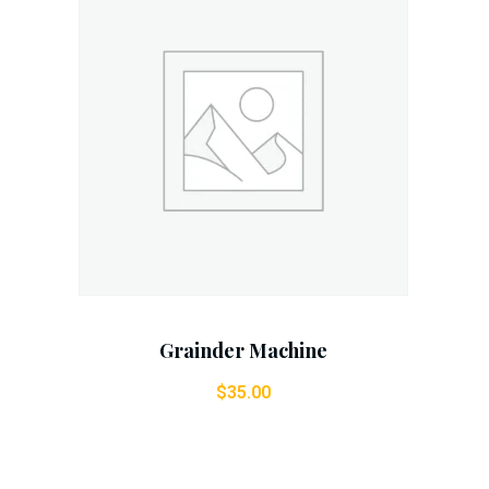
Add To Cart
Grainder Machine
$
35.00