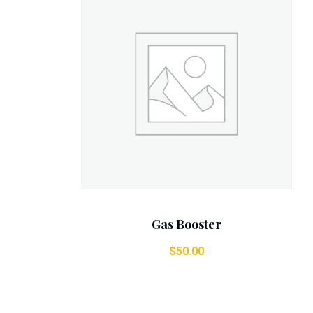
Add To Cart
Gas Booster
$
50.00