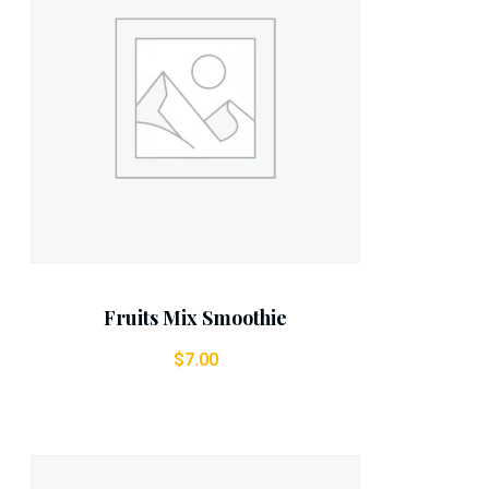
Add To Cart
Fruits Mix Smoothie
$
7.00